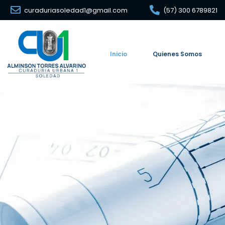
curaduriasoledad1@gmail.com
(57) 300 6789821
Inicio
Quienes Somos