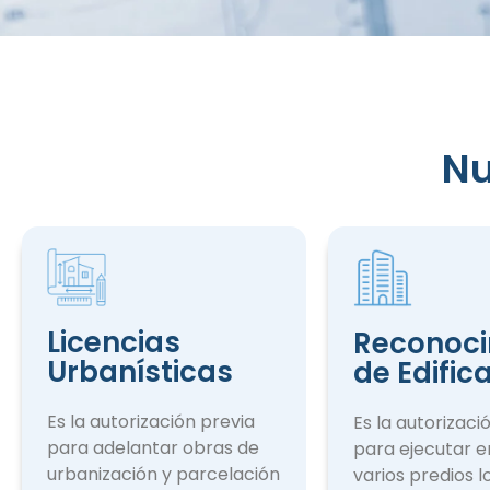
Nu
Reconocim
de Edifica
Licencias
Reconoci
Urbanísticas
de Edific
Es la autorización previa
Es la autorizaci
para adelantar obras de
para ejecutar e
urbanización y parcelación
varios predios l