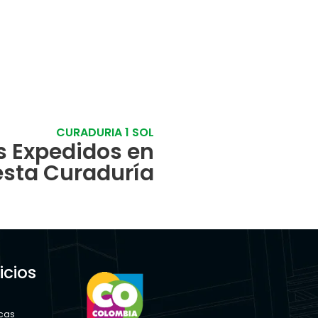
CURADURIA 1 SOL
s Expedidos en
esta Curaduría
icios
s
icas