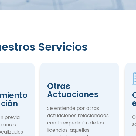
estros Servicios
iento
ción
Otras
Actuaciones
miento
ación
Se entiende por otras
actuaciones rela­cionadas
C
ón previa
con la expedición de las
s
n uno o
licencias, aquellas
ocalizados