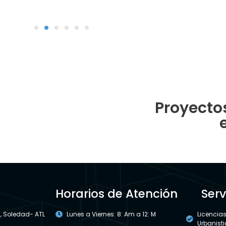
Proyecto
Horarios de Atención
Serv
 , Soledad- ATL
Lunes a Viernes: 8: Am a 12: M
Licencia
Urbanist