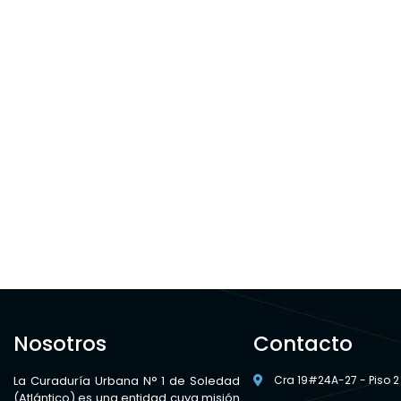
Nosotros
Contacto
La Curaduría Urbana N° 1 de Soledad
Cra 19#24A-27 - Piso 2
(Atlántico) es una entidad cuya misión