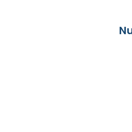
Expedició
Nu
de
Licencias
Urbanístic