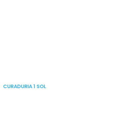
CURADURIA 1 SOL
Publicaciones & Tramites
en Linea