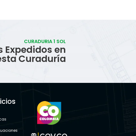
CURADURIA 1 SOL
s Expedidos en
esta Curaduría
icios
s
icas
tuaciones