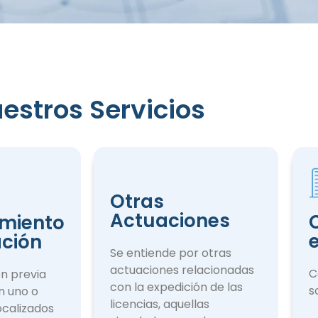
estros Servicios
iento
ción
Otras
Actuaciones
miento
ación
Se entiende por otras
actuaciones rela­cionadas
C
ón previa
con la expedición de las
s
n uno o
licencias, aquellas
ocalizados