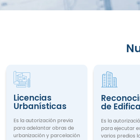
Nu
Reconocim
de Edifica
Licencias
Reconoci
Urbanísticas
de Edific
Es la autorización previa
Es la autorizaci
para adelantar obras de
para ejecutar e
urbanización y parcelación
varios predios l