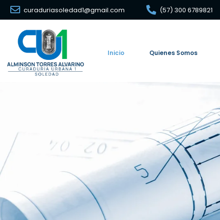
curaduriasoledad1@gmail.com
(57) 300 6789821
Inicio
Quienes Somos