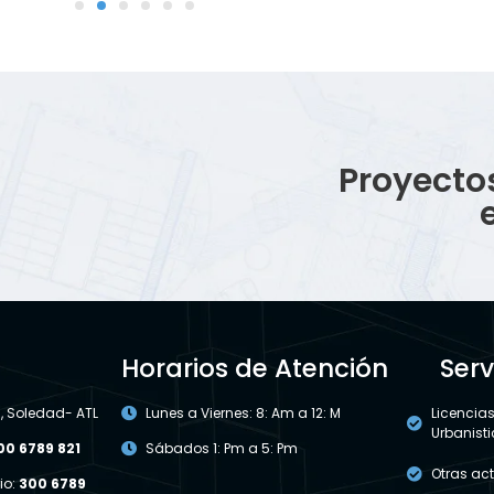
Proyecto
Horarios de Atención
Serv
 , Soledad- ATL
Lunes a Viernes: 8: Am a 12: M
Licencia
Urbanist
00 6789 821
Sábados 1: Pm a 5: Pm
Otras ac
io:
300 6789