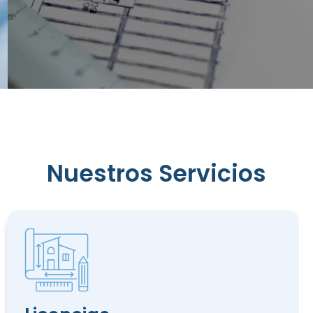
Reconocimiento
de
Nuestros Servicios
Edificación