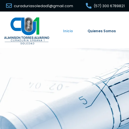
curaduriasoledad1@gmail.com
(57) 300 6789821
Inicio
Quienes Somos