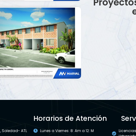
Proyecto
Horarios de Atención
Serv
 , Soledad- ATL
Lunes a Viernes: 8: Am a 12: M
Licencia