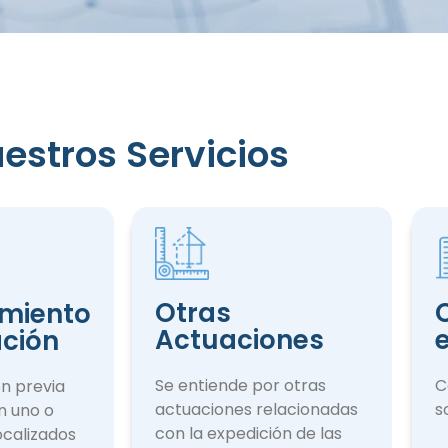
iento
estros Servicios
ción
Otras
miento
Actuaciones
ación
Se entiende por otras
C
ón previa
actuaciones rela­cionadas
s
n uno o
con la expedición de las
ocalizados