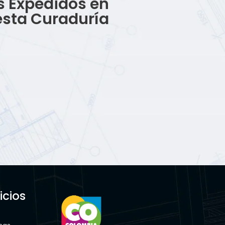
s Expedidos en
esta Curaduría
icios
s