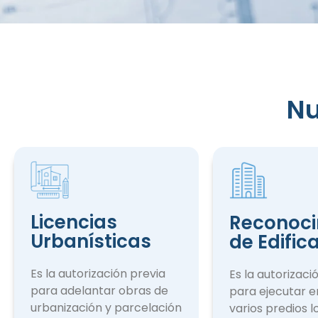
Reconocim
Nu
de Edifica
Licencias
Reconoci
Urbanísticas
de Edific
Es la autorización previa
Es la autorizaci
para adelantar obras de
para ejecutar e
urbanización y parcelación
varios predios l