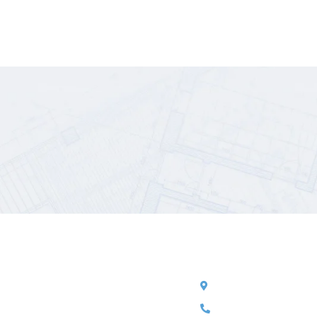
Nosotros
Contacto
La Curaduría Urbana N° 1 de Soledad
Cra 19#24A-27 - Piso 2
(Atlántico) es una entidad cuya misión
linea anticorrupcion:
3
es brindarles a la comunidad la mejor