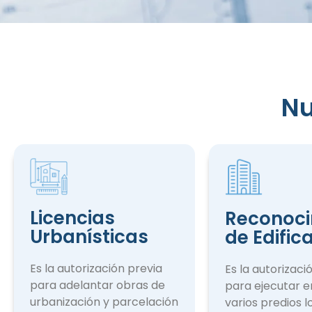
Nu
Reconocim
de Edifica
Licencias
Reconoci
Urbanísticas
de Edific
Es la autorización previa
Es la autorizaci
para adelantar obras de
para ejecutar e
urbanización y parcelación
varios predios l