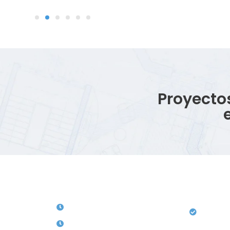
Proyecto
Horarios de Atención
Serv
 , Soledad- ATL
Lunes a Viernes: 8: Am a 12: M
Licencia
Urbanist
00 6789 821
Sábados 1: Pm a 5: Pm