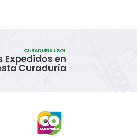
CURADURIA 1 SOL
s Expedidos en
esta Curaduría
icios
s
icas