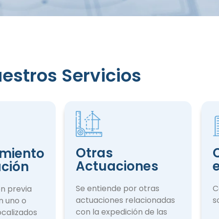
estros Servicios
iento
ción
Otras
miento
Actuaciones
ación
Se entiende por otras
C
ón previa
actuaciones rela­cionadas
s
n uno o
con la expedición de las
ocalizados