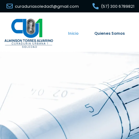
curaduriasoledad1@gmail.com
(57) 300 6789821
Inicio
Quienes Somos