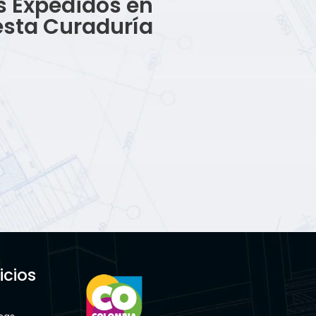
s Expedidos en
esta Curaduría
icios
s