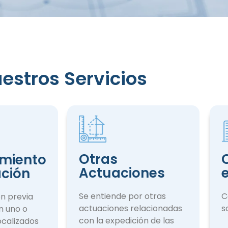
iento
estros Servicios
ción
Otras
miento
Actuaciones
ación
Se entiende por otras
C
ón previa
actuaciones rela­cionadas
s
n uno o
con la expedición de las
ocalizados