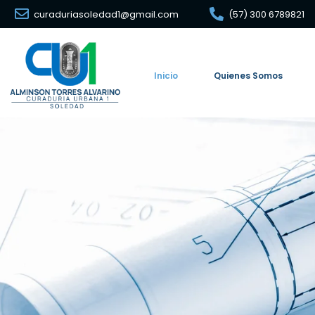
curaduriasoledad1@gmail.com
(57) 300 6789821
Inicio
Quienes Somos