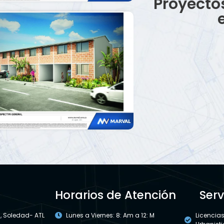
Proyecto
Horarios de Atención
Serv
 , Soledad- ATL
Lunes a Viernes: 8: Am a 12: M
Licencia