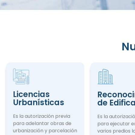
Reconocim
Nu
de Edifica
Licencias
Reconoci
Urbanísticas
de Edific
Es la autorización previa
Es la autorizaci
para adelantar obras de
para ejecutar e
urbanización y parcelación
varios predios l