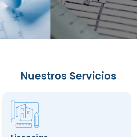
Reconocimiento
Nuestros Servicios
de
Edificación