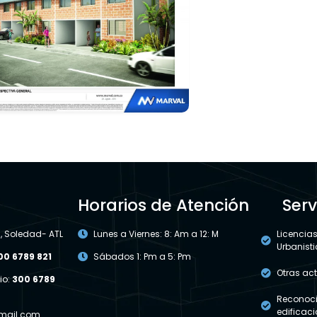
Horarios de Atención
Serv
 , Soledad- ATL
Lunes a Viernes: 8: Am a 12: M
Licencia
Urbanist
00 6789 821
Sábados 1: Pm a 5: Pm
Otras ac
io:
300 6789
Reconoci
edificac
mail.com