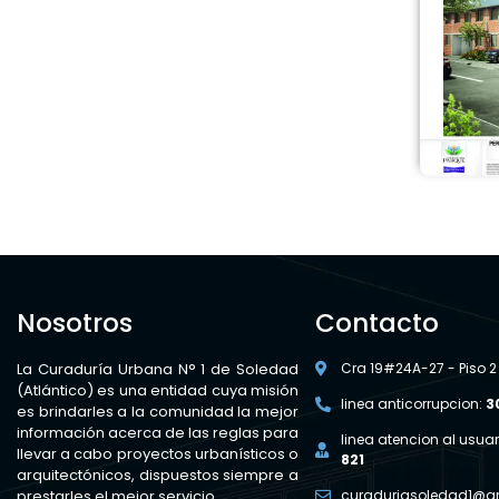
Nosotros
Contacto
La Curaduría Urbana N° 1 de Soledad
Cra 19#24A-27 - Piso 2
(Atlántico) es una entidad cuya misión
linea anticorrupcion:
3
es brindarles a la comunidad la mejor
información acerca de las reglas para
linea atencion al usuar
llevar a cabo proyectos urbanísticos o
821
arquitectónicos, dispuestos siempre a
prestarles el mejor servicio.
curaduriasoledad1@g