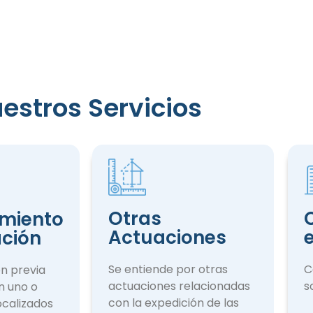
estros Servicios
iento
ción
Otras
miento
Actuaciones
ación
Se entiende por otras
C
ón previa
actuaciones rela­cionadas
s
n uno o
con la expedición de las
ocalizados