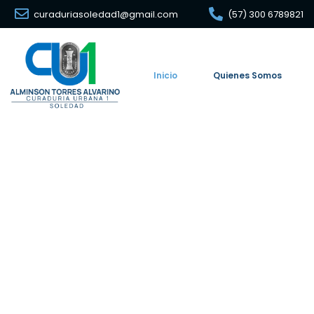
curaduriasoledad1@gmail.com
(57) 300 6789821
Inicio
Quienes Somos