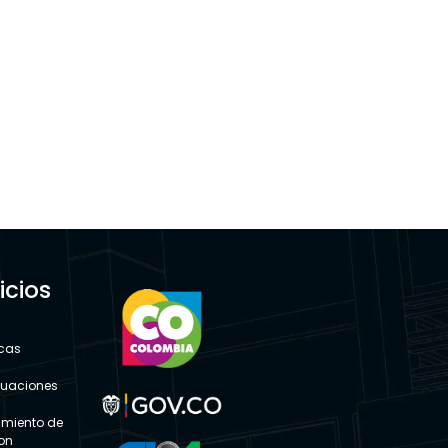
icios
s
icas
tuaciones
miento de
ion