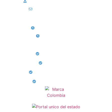
linea atencion al usuario:
300 6789 821
curaduriasoledad1@gmail.com
Horarios de Atención
Lunes a Viernes: 8: Am a 12: M
Sábados 1: Pm a 5: Pm
Servicios
Licencias Urbanisticas
Otras actuaciones
Reconocimiento de edificacion
Formularios Institucionales