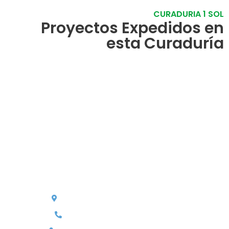
CURADURIA 1 SOL
Proyectos Expedidos en
esta Curaduría
Nosotros
La Curaduría Urbana N° 1 de Soledad (Atlántico) es una entidad
cuya misión es brindarles a la comunidad la mejor información
acerca de las reglas para llevar a cabo proyectos urbanísticos o
arquitectónicos, dispuestos siempre a prestarles el mejor
servicio.
Contacto
Cra 19#24A-27 - Piso 2 , Soledad- ATL
linea anticorrupcion:
300 6789 821