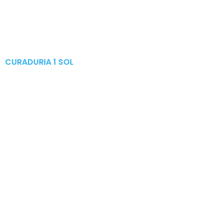
CURADURIA 1 SOL
Publicaciones & Tramites
en Linea
Otras Actuaciones
Licencias Expedidas
Expedidas
Publicaciones por Tramites
Tramites en Linea