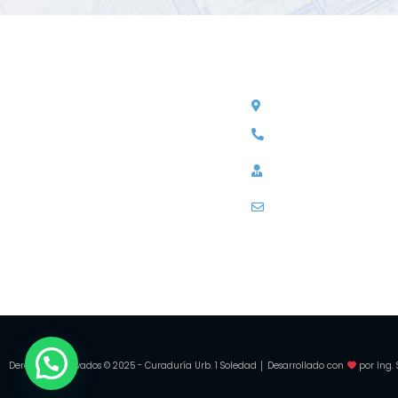
Nosotros
Contacto
La Curaduría Urbana N° 1 de Soledad
Cra 19#24A-27 - Piso 2
(Atlántico) es una entidad cuya misión
linea anticorrupcion:
3
es brindarles a la comunidad la mejor
información acerca de las reglas para
linea atencion al usuar
llevar a cabo proyectos urbanísticos o
821
arquitectónicos, dispuestos siempre a
prestarles el mejor servicio.
curaduriasoledad1@g
Derechos Reservados © 2025 - Curaduría Urb. 1 Soledad │ Desarrollado con
por
Ing.