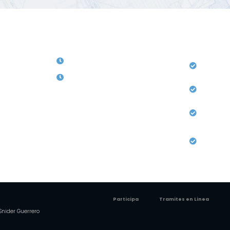
Horarios de Atención
Serv
 , Soledad- ATL
Lunes a Viernes: 8: Am a 12: M
Licencia
Urbanist
00 6789 821
Sábados 1: Pm a 5: Pm
Otras ac
io:
300 6789
Reconoci
edificac
mail.com
Formular
Instituci
Participa
Tramites en Linea
 Snider Guerrero