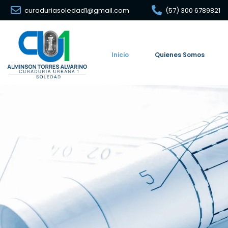
curaduriasoledad1@gmail.com
(57) 300 6789821
Inicio
Quienes Somos