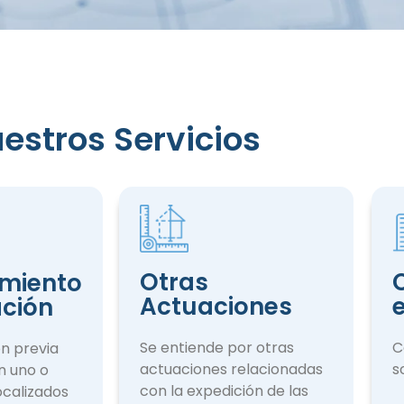
iento
estros Servicios
ción
Otras
miento
Actuaciones
ación
Se entiende por otras
C
ón previa
actuaciones rela­cionadas
s
n uno o
con la expedición de las
ocalizados