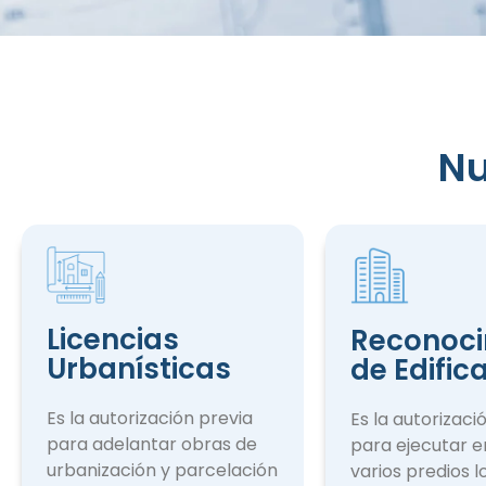
Reconocim
Nu
de Edifica
Licencias
Reconoci
Urbanísticas
de Edific
Es la autorización previa
Es la autorizaci
para adelantar obras de
para ejecutar e
urbanización y parcelación
varios predios l