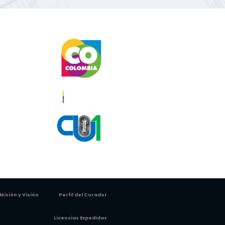
icios
s
icas
tuaciones
miento de
ion
ios
onales
Misión y Visión
Perfil del Curador
Licencias Expedidas