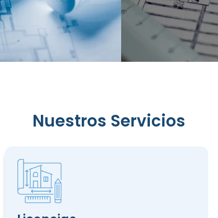
Reconocimiento
Nuestros Servicios
de
Edificación