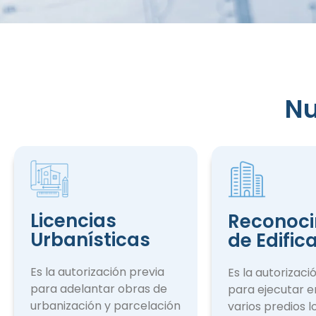
Nu
Reconocim
de Edifica
Licencias
Reconoci
Urbanísticas
de Edific
Es la autorización previa
Es la autorizaci
para adelantar obras de
para ejecutar e
urbanización y parcelación
varios predios l