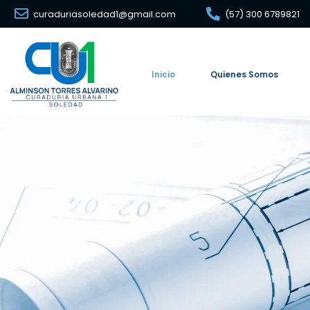
curaduriasoledad1@gmail.com
(57) 300 6789821
Inicio
Quienes Somos