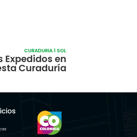
CURADURIA 1 SOL
s Expedidos en
esta Curaduría
icios
s
icas