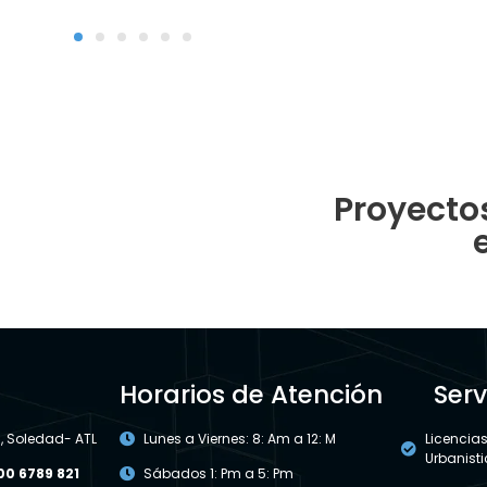
Proyecto
Horarios de Atención
Serv
 , Soledad- ATL
Lunes a Viernes: 8: Am a 12: M
Licencia
Urbanist
00 6789 821
Sábados 1: Pm a 5: Pm