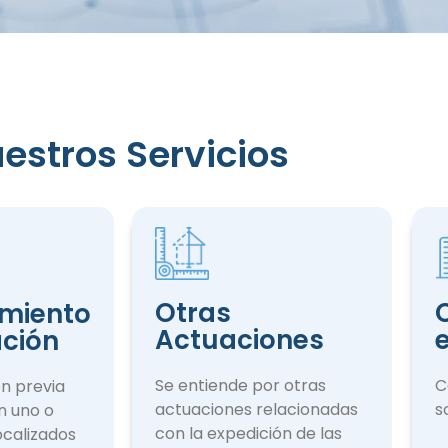
estros Servicios
iento
ción
Otras
miento
Actuaciones
ación
Se entiende por otras
C
ón previa
actuaciones rela­cionadas
s
n uno o
con la expedición de las
ocalizados