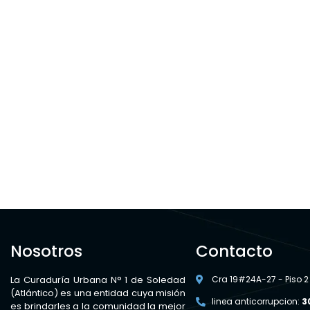
Nosotros
Contacto
La Curaduría Urbana N° 1 de Soledad
Cra 19#24A-27 - Piso 2
(Atlántico) es una entidad cuya misión
linea anticorrupcion:
3
es brindarles a la comunidad la mejor