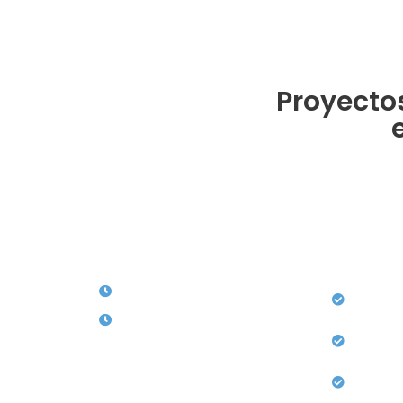
Proyecto
Horarios de Atención
Serv
 , Soledad- ATL
Lunes a Viernes: 8: Am a 12: M
Licencia
Urbanist
00 6789 821
Sábados 1: Pm a 5: Pm
Otras ac
io:
300 6789
Reconoci
edificac
mail.com