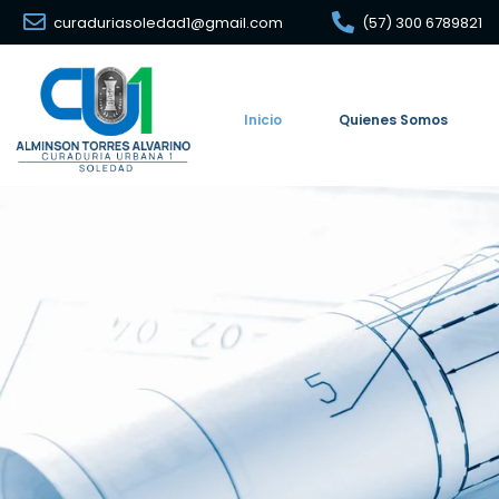
curaduriasoledad1@gmail.com
(57) 300 6789821
Inicio
Quienes Somos