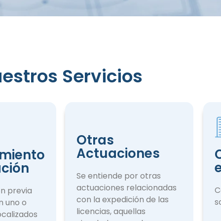
estros Servicios
iento
ción
Otras
Actuaciones
miento
ación
Se entiende por otras
actuaciones rela­cionadas
C
ón previa
con la expedición de las
s
n uno o
licencias, aquellas
ocalizados