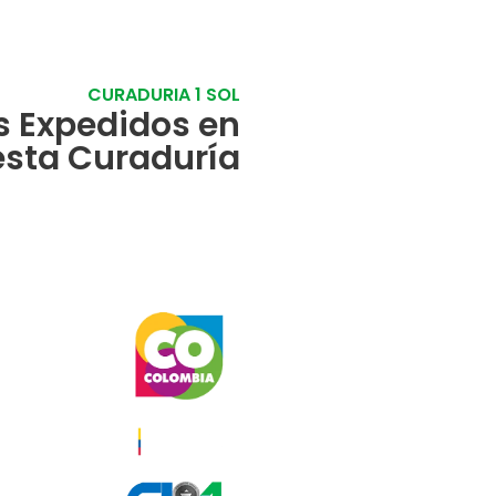
CURADURIA 1 SOL
s Expedidos en
esta Curaduría
icios
s
icas
tuaciones
miento de
ion