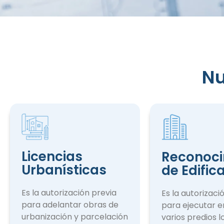
Nu
Reconocim
de Edifica
Licencias
Reconoci
Urbanísticas
de Edific
Es la autorización previa
Es la autorizaci
para adelantar obras de
para ejecutar e
urbanización y parcelación
varios predios l