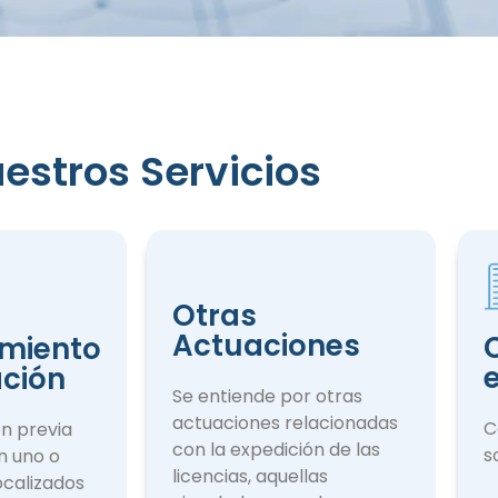
estros Servicios
iento
ción
Otras
Actuaciones
miento
ación
Se entiende por otras
actuaciones rela­cionadas
C
ón previa
con la expedición de las
s
n uno o
licencias, aquellas
ocalizados