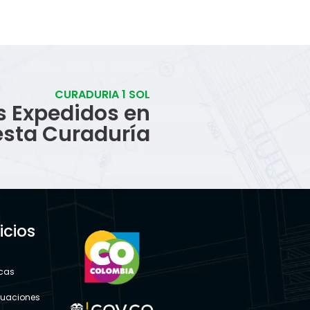
CURADURIA 1 SOL
s Expedidos en
esta Curaduría
icios
s
icas
tuaciones