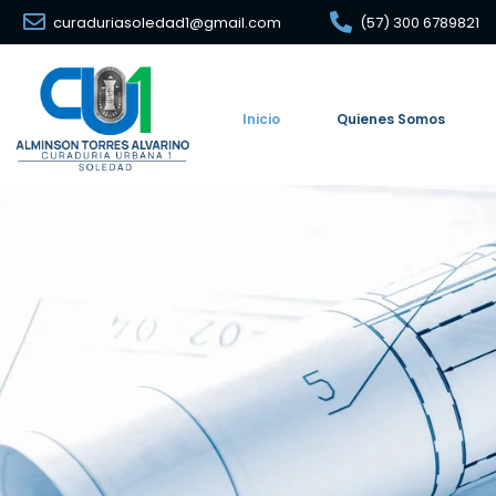
curaduriasoledad1@gmail.com
(57) 300 6789821
Inicio
Quienes Somos