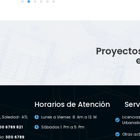
Proyecto
Horarios de Atención
Serv
 , Soledad- ATL
Lunes a Viernes: 8: Am a 12: M
Licencia
Urbanist
00 6789 821
Sábados 1: Pm a 5: Pm
Otras ac
io:
300 6789